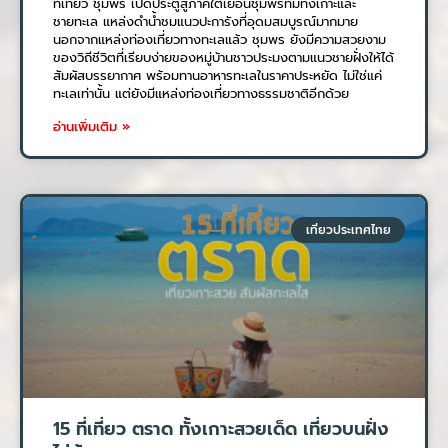
ที่เที่ยว ชุมพร เปิดประตูสู่ภาคใต้เยือนชุมพรที่มีทั้งเกาะและ
ชายทะเล แหล่งดำน้ำชมแนวปะการังที่อุดมสมบูรณ์มากมาย
นอกจากแหล่งท่องเที่ยวทางทะเลแล้ว ชุมพร ยังมีความสวยงาม
ของวิถีชีวิตที่เรียบง่ายของหมู่บ้านชาวประมงตามแนวชายฝั่งให้ได้
สัมผัสบรรยากาศ พร้อมทานอาหารทะเลในราคาประหยัด ไม่ใช่แค่
ทะเลเท่านั้น แต่ยังมีแหล่งท่องเที่ยวทางธรรมชาติอีกด้วย
อ่านเพิ่มเติม »
เที่ยวประเทศไทย
15 ที่เที่ยว ตราด ทั้งเกาะสวยเด็ด เที่ยวบนฝั่ง