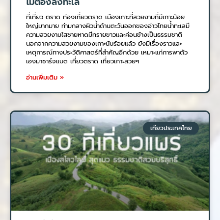
ไม่ต้องลงทะเล
ที่เที่ยว ตราด ท่องเที่ยวตราด เมืองเกาะที่สวยงามที่มีเกาะน้อย
ใหญ่มากมาย ท่ามกลางผิวน้ำด้านตะวันออกของอ่าวไทยน้ำทะเลมี
ความสวยงามใสชายหาดมีทรายขาวและค่อนข้างเป็นธรรมชาติ
นอกจากความสวยงามของเกาะนับร้อยแล้ว ยังมีเรื่องราวและ
เหตุการณ์ทางประวัติศาสตร์ที่สำคัญอีกด้วย เหมาะแก่การพาตัว
เองมาชาร์จแบต เที่ยวตราด เที่ยวเกาะสวยๆ
อ่านเพิ่มเติม »
เที่ยวประเทศไทย