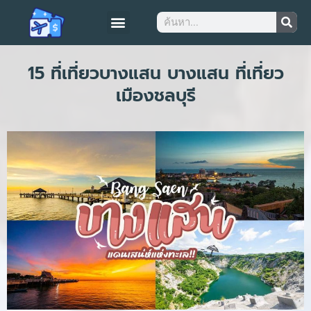
15 ที่เที่ยวบางแสน บางแสน ที่เที่ยว
เมืองชลบุรี