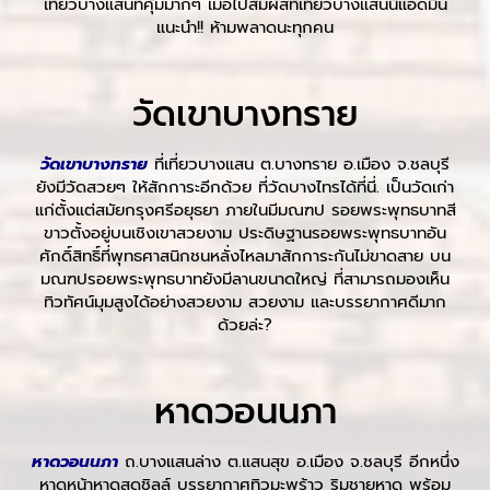
เที่ยวบางแสนที่คุ้มมากๆ เมื่อไปสัมผัสที่เที่ยวบางแสนนี้แอดมิน
แนะนำ!! ห้ามพลาดนะทุกคน
วัดเขาบางทราย
วัดเขาบางทราย
ที่เที่ยวบางแสน ต.บางทราย อ.เมือง จ.ชลบุรี
ยังมีวัดสวยๆ ให้สักการะอีกด้วย ที่วัดบางไทรได้ที่นี่. เป็นวัดเก่า
แก่ตั้งแต่สมัยกรุงศรีอยุธยา ภายในมีมณฑป รอยพระพุทธบาทสี
ขาวตั้งอยู่บนเชิงเขาสวยงาม ประดิษฐานรอยพระพุทธบาทอัน
ศักดิ์สิทธิ์ที่พุทธศาสนิกชนหลั่งไหลมาสักการะกันไม่ขาดสาย บน
มณฑปรอยพระพุทธบาทยังมีลานขนาดใหญ่ ที่สามารถมองเห็น
ทิวทัศน์มุมสูงได้อย่างสวยงาม สวยงาม และบรรยากาศดีมาก
ด้วยล่ะ?
หาดวอนนภา
หาดวอนนภา
ถ.บางแสนล่าง ต.แสนสุข อ.เมือง จ.ชลบุรี อีกหนึ่ง
หาดหน้าหาดสุดชิลล์ บรรยากาศทิวมะพร้าว ริมชายหาด พร้อม