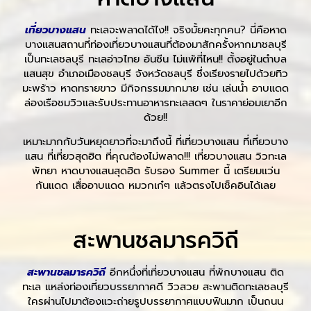
เที่ยวบางแสน
ทะเลจะพลาดได้ไง!! จริงมั้ยคะทุกคน? นี่คือหาด
บางแสนสถานที่ท่องเที่ยวบางแสนที่ต้องมาสักครั้งหากมาชลบุรี
เป็นทะเลชลบุรี ทะเลอ่าวไทย อันซีน ไม่แพ้ที่ไหน!! ตั้งอยู่ในตำบล
แสนสุข อำเภอเมืองชลบุรี จังหวัดชลบุรี ซึ่งเรียงรายไปด้วยทิว
มะพร้าว หาดทรายขาว มีกิจกรรมมากมาย เช่น เล่นน้ำ อาบแดด
ล่องเรือชมวิวและรับประทานอาหารทะเลสดๆ ในราคาย่อมเยาอีก
ด้วย!!
เหมาะมากกับวันหยุดยาวที่จะมาถึงนี้ ที่เที่ยวบางแสน ที่เที่ยวบาง
แสน ที่เที่ยวสุดฮิต ที่คุณต้องไม่พลาด!!! เที่ยวบางแสน วิวทะเล
พัทยา หาดบางแสนสุดฮิต รับรอง Summer นี้ เตรียมแว่น
กันแดด เสื่ออาบแดด หมวกเก๋ๆ แล้วตรงไปเช็คอินได้เลย
สะพานชลมารควิถี
สะพานชลมารควิถี
อีกหนึ่งที่เที่ยวบางแสน ที่พักบางแสน ติด
ทะเล แหล่งท่องเที่ยวบรรยากาศดี วิวสวย สะพานติดทะเลชลบุรี
ใครผ่านไปมาต้องแวะถ่ายรูปบรรยากาศแบบฟินมาก เป็นถนน