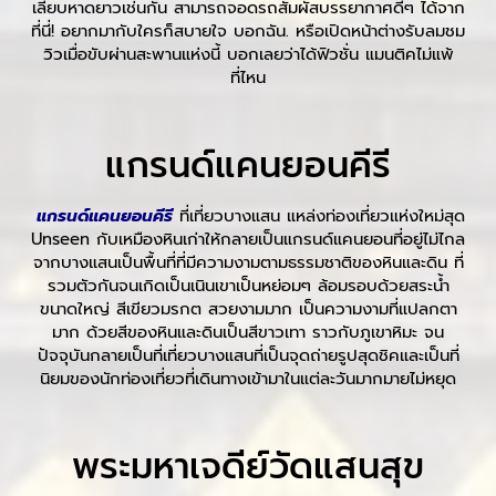
เลียบหาดยาวเช่นกัน สามารถจอดรถสัมผัสบรรยากาศดีๆ ได้จาก
ที่นี่! อยากมากับใครก็สบายใจ บอกฉัน. หรือเปิดหน้าต่างรับลมชม
วิวเมื่อขับผ่านสะพานแห่งนี้ บอกเลยว่าได้ฟิวชั่น แมนติคไม่แพ้
ที่ไหน
แกรนด์แคนยอนคีรี
แกรนด์แคนยอนคีรี
ที่เที่ยวบางแสน แหล่งท่องเที่ยวแห่งใหม่สุด
Unseen กับเหมืองหินเก่าให้กลายเป็นแกรนด์แคนยอนที่อยู่ไม่ไกล
จากบางแสนเป็นพื้นที่ที่มีความงามตามธรรมชาติของหินและดิน ที่
รวมตัวกันจนเกิดเป็นเนินเขาเป็นหย่อมๆ ล้อมรอบด้วยสระน้ำ
ขนาดใหญ่ สีเขียวมรกต สวยงามมาก เป็นความงามที่แปลกตา
มาก ด้วยสีของหินและดินเป็นสีขาวเทา ราวกับภูเขาหิมะ จน
ปัจจุบันกลายเป็นที่เที่ยวบางแสนที่เป็นจุดถ่ายรูปสุดชิคและเป็นที่
นิยมของนักท่องเที่ยวที่เดินทางเข้ามาในแต่ละวันมากมายไม่หยุด
พระมหาเจดีย์วัดแสนสุข