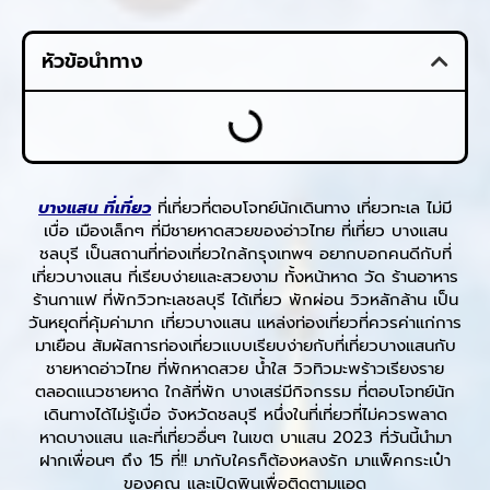
หัวข้อนำทาง
บางแสน ที่เที่ยว
ที่เที่ยวที่ตอบโจทย์นักเดินทาง เที่ยวทะเล ไม่มี
เบื่อ เมืองเล็กๆ ที่มีชายหาดสวยของอ่าวไทย ที่เที่ยว บางแสน
ชลบุรี เป็นสถานที่ท่องเที่ยวใกล้กรุงเทพฯ อยากบอกคนดีกับที่
เที่ยวบางแสน ที่เรียบง่ายและสวยงาม ทั้งหน้าหาด วัด ร้านอาหาร
ร้านกาแฟ ที่พักวิวทะเลชลบุรี ได้เที่ยว พักผ่อน วิวหลักล้าน เป็น
วันหยุดที่คุ้มค่ามาก เที่ยวบางแสน แหล่งท่องเที่ยวที่ควรค่าแก่การ
มาเยือน สัมผัสการท่องเที่ยวแบบเรียบง่ายกับที่เที่ยวบางแสนกับ
ชายหาดอ่าวไทย ที่พักหาดสวย น้ำใส วิวทิวมะพร้าวเรียงราย
ตลอดแนวชายหาด ใกล้ที่พัก บางเสร่มีกิจกรรม ที่ตอบโจทย์นัก
เดินทางได้ไม่รู้เบื่อ จังหวัดชลบุรี หนึ่งในที่เที่ยวที่ไม่ควรพลาด
หาดบางแสน และที่เที่ยวอื่นๆ ในเขต บาแสน 2023 ที่วันนี้นำมา
ฝากเพื่อนๆ ถึง 15 ที่!! มากับใครก็ต้องหลงรัก มาแพ็คกระเป๋า
ของคุณ และเปิดพินเพื่อติดตามแอด