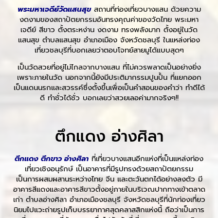
พระมหาเจดีย์วัดแสนสุข
สถานที่ท่องเที่ยวบางแสน ด้วยความ
งดงามของสถาปัตยกรรมอันทรงคุณค่าของวัดไทย พระมหา
เจดีย์ สีขาว ตั้งตระหง่าน งดงาม ทรงพลังมาก ตั้งอยู่ในวัด
แสนสุข ตำบลแสนสุข อำเภอเมือง จังหวัดชลบุรี ในแหล่งท่อง
เที่ยวชลบุรีที่บอกเลยว่าตอบโจทย์สายมูได้แบบสุดๆ
เป็นวัดสวยที่อยู่ไม่ไกลจากบางแสน ที่ไม่ควรพลาดเป็นอย่างยิ่ง
เพราะภายในวัด นอกจากนี้ยังมีประติมากรรมปูนปั้น ที่แยกออก
เป็นแดนนรกและสวรรค์ซึ่งตั้งขึ้นเพื่อเป็นคำสอนของคำว่า ทำดีได้
ดี ทำชั่วได้ชั่ว บอกเลยว่าสวยเลอค่ามากจริงๆ!!
ตึกแดง อ่างศิลา
ตึกแดง ตึกขาว อ่างศิลา
ที่เที่ยวบางแสนอีกแห่งที่เป็นแหล่งท่อง
เที่ยวเชิงอนุรักษ์ เป็นอาคารที่มีรูปทรงด้วยสถาปัตยกรรม
เป็นการผสมผสานระหว่างไทย จีน และตะวันตกได้อย่างลงตัว มี
อาคารสีแดงและอาคารสีขาวตั้งอยู่ภายในบริเวณปากทางเข้าตลาด
เก่า ตำบลอ่างศิลา อำเภอเมืองชลบุรี จังหวัดชลบุรีที่นักท่องเที่ยว
นิยมไปแวะถ่ายรูปเก็บบรรยากาศสุดคลาสสิกแห่งนี้ ถือว่าเป็นการ